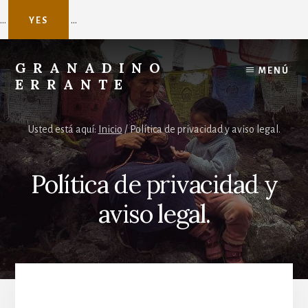
...
...
YES
Skip
to
GRANADINO
MENÚ
content
ERRANTE
Agente
de
Usted está aquí:
Inicio
/
Política de privacidad y aviso legal.
viajes
a
Nepal
Política de privacidad y
aviso legal.