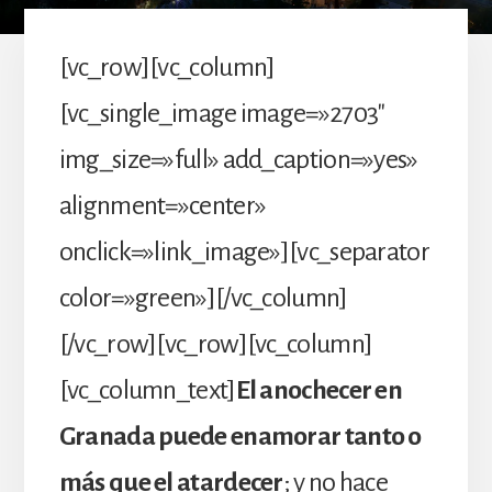
[vc_row][vc_column]
[vc_single_image image=»2703″
img_size=»full» add_caption=»yes»
alignment=»center»
onclick=»link_image»][vc_separator
color=»green»][/vc_column]
[/vc_row][vc_row][vc_column]
[vc_column_text]
El anochecer en
Granada puede enamorar tanto o
más que el atardecer
; y no hace