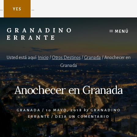
...
...
YES
Skip
to
GRANADINO
MENÚ
content
ERRANTE
Agente
de
Usted está aquí:
Inicio
/
Otros Destinos
/
Granada
/
Anochecer en
viajes
Granada
a
Nepal
Anochecer en Granada
GRANADA
/
10 MAYO, 2018
by
GRANADINO
ERRANTE
/
DEJA UN COMENTARIO