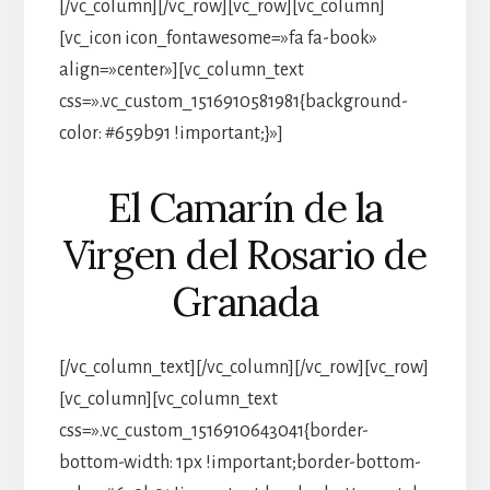
[/vc_column][/vc_row][vc_row][vc_column]
[vc_icon icon_fontawesome=»fa fa-book»
align=»center»][vc_column_text
css=».vc_custom_1516910581981{background-
color: #659b91 !important;}»]
El Camarín de la
Virgen del Rosario de
Granada
[/vc_column_text][/vc_column][/vc_row][vc_row]
[vc_column][vc_column_text
css=».vc_custom_1516910643041{border-
bottom-width: 1px !important;border-bottom-