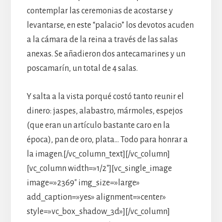
contemplar las ceremonias de acostarse y
levantarse, en este “palacio” los devotos acuden
a la cámara de la reina a través de las salas
anexas. Se añadieron dos antecamarines y un
poscamarín, un total de 4 salas.
Y salta a la vista porqué costó tanto reunir el
dinero: jaspes, alabastro, mármoles, espejos
(que eran un artículo bastante caro en la
época), pan de oro, plata… Todo para honrar a
la imagen.[/vc_column_text][/vc_column]
[vc_column width=»1/2″][vc_single_image
image=»2369″ img_size=»large»
add_caption=»yes» alignment=»center»
style=»vc_box_shadow_3d»][/vc_column]