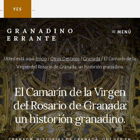
...
...
YES
Skip
to
GRANADINO
MENÚ
content
ERRANTE
Agente
de
Usted está aquí:
Inicio
/
Otros Destinos
/
Granada
/
El Camarín de la
viajes
Virgen del Rosario de Granada: un historión granadino.
a
Nepal
El Camarín de la Virgen
del Rosario de Granada:
un historión granadino.
GRANADA
,
HISTORIAS DE GRANADA
,
QUÉ VER EN