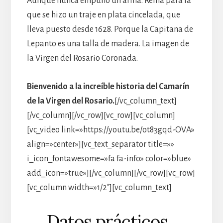
Aunque nunca empuñó un arma. Reina para la
que se hizo un traje en plata cincelada, que
lleva puesto desde 1628. Porque la Capitana de
Lepanto es una talla de madera. La imagen de
la Virgen del Rosario Coronada.
Bienvenido a la increíble historia del Camarín
de la Virgen del Rosario.
[/vc_column_text]
[/vc_column][/vc_row][vc_row][vc_column]
[vc_video link=»https://youtu.be/ot83gqd-OVA»
align=»center»][vc_text_separator title=»»
i_icon_fontawesome=»fa fa-info» color=»blue»
add_icon=»true»][/vc_column][/vc_row][vc_row]
[vc_column width=»1/2″][vc_column_text]
Datos prácticos