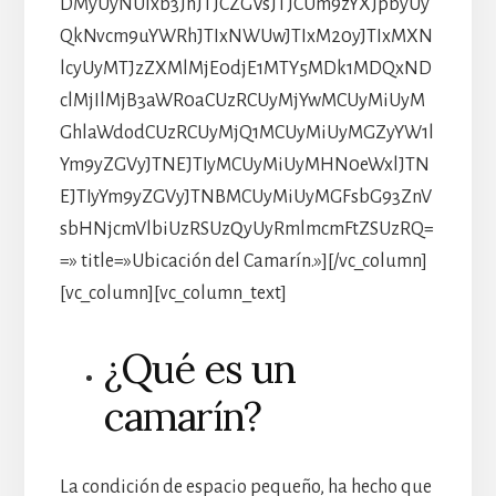
DMyUyNUIxb3JhJTJCZGVsJTJCUm9zYXJpbyUy
QkNvcm9uYWRhJTIxNWUwJTIxM20yJTIxMXN
lcyUyMTJzZXMlMjE0djE1MTY5MDk1MDQxND
clMjIlMjB3aWR0aCUzRCUyMjYwMCUyMiUyM
GhlaWdodCUzRCUyMjQ1MCUyMiUyMGZyYW1l
Ym9yZGVyJTNEJTIyMCUyMiUyMHN0eWxlJTN
EJTIyYm9yZGVyJTNBMCUyMiUyMGFsbG93ZnV
sbHNjcmVlbiUzRSUzQyUyRmlmcmFtZSUzRQ=
=» title=»Ubicación del Camarín.»][/vc_column]
[vc_column][vc_column_text]
¿Qué es un
camarín?
La condición de espacio pequeño, ha hecho que