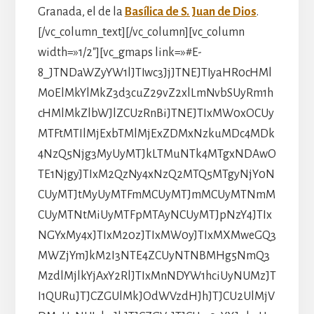
Granada, el de la
Basílica de S. Juan de Dios
.
[/vc_column_text][/vc_column][vc_column
width=»1/2″][vc_gmaps link=»#E-
8_JTNDaWZyYW1lJTIwc3JjJTNEJTIyaHR0cHMl
M0ElMkYlMkZ3d3cuZ29vZ2xlLmNvbSUyRm1h
cHMlMkZlbWJlZCUzRnBiJTNEJTIxMW0xOCUy
MTFtMTIlMjExbTMlMjExZDMxNzkuMDc4MDk
4NzQ5Njg3MyUyMTJkLTMuNTk4MTgxNDAwO
TE1NjgyJTIxM2QzNy4xNzQ2MTQ5MTgyNjY0N
CUyMTJtMyUyMTFmMCUyMTJmMCUyMTNmM
CUyMTNtMiUyMTFpMTAyNCUyMTJpNzY4JTIx
NGYxMy4xJTIxM20zJTIxMW0yJTIxMXMweGQ3
MWZjYmJkM2I3NTE4ZCUyNTNBMHg5NmQ3
MzdlMjlkYjAxY2RlJTIxMnNDYW1hciUyNUMzJT
I1QURuJTJCZGUlMkJOdWVzdHJhJTJCU2UlMjV