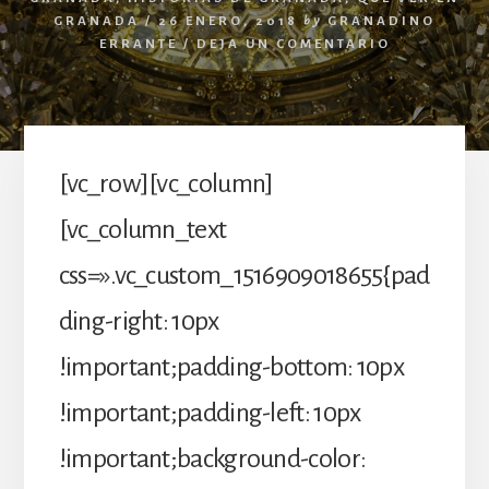
GRANADA
/
26 ENERO, 2018
by
GRANADINO
ERRANTE
/
DEJA UN COMENTARIO
[vc_row][vc_column]
[vc_column_text
css=».vc_custom_1516909018655{pad
ding-right: 10px
!important;padding-bottom: 10px
!important;padding-left: 10px
!important;background-color: