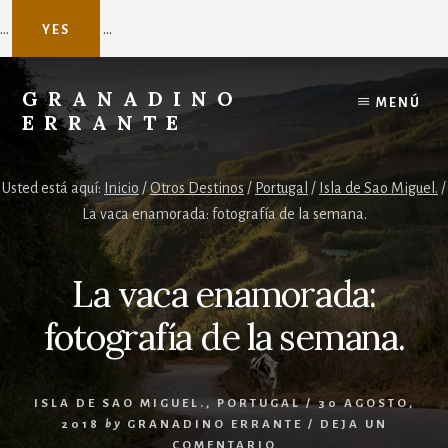
...
...
YES
Skip
to
GRANADINO
MENÚ
content
ERRANTE
Agente
de
Usted está aquí:
Inicio
/
Otros Destinos
/
Portugal
/
Isla de Sao Miguel.
/
viajes
La vaca enamorada: fotografía de la semana.
a
Nepal
La vaca enamorada:
fotografía de la semana.
ISLA DE SAO MIGUEL.
,
PORTUGAL
/
30 AGOSTO,
2018
by
GRANADINO ERRANTE
/
DEJA UN
COMENTARIO