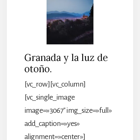
Granada y la luz de
otoño.
[vc_row][vc_column]
[vc_single_image
image=»3067″ img_size=»full»
add_caption=»yes»
alignment=»center»]