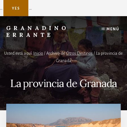
...
...
YES
Skip
to
GRANADINO
MENÚ
content
ERRANTE
Agente
de
Usted está aquí:
Inicio
/
Archivo de
Otros Destinos
/
La provincia de
viajes
Granada
a
Nepal
La provincia de Granada