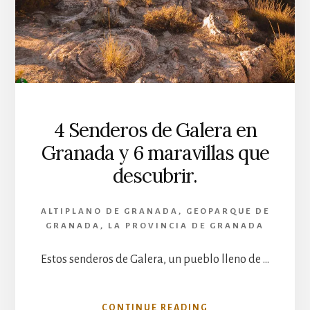
DE
ALMENDRAS:
UN
MANJAR
DEL
NORTE
DE
GRANADA.
4 Senderos de Galera en
Granada y 6 maravillas que
descubrir.
ALTIPLANO DE GRANADA
,
GEOPARQUE DE
GRANADA
,
LA PROVINCIA DE GRANADA
Estos senderos de Galera, un pueblo lleno de …
ACERCA
CONTINUE READING