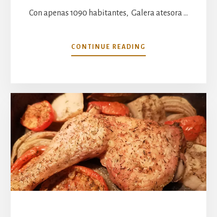
Con apenas 1090 habitantes, Galera atesora …
ACERCA
CONTINUE READING
DE
VISITAR
GALERA:
LA
GRANDEZA
DE
LOS
PUEBLOS
PEQUEÑOS.