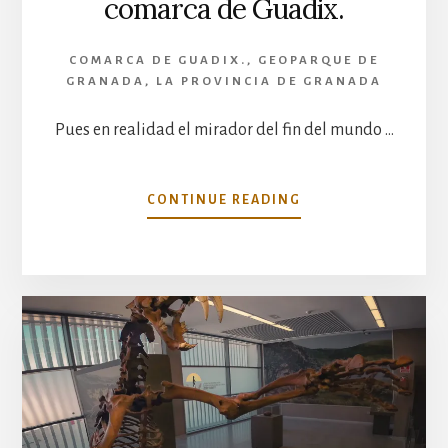
comarca de Guadix.
COMARCA DE GUADIX.
,
GEOPARQUE DE
GRANADA
,
LA PROVINCIA DE GRANADA
Pues en realidad el mirador del fin del mundo …
ACERCA
CONTINUE READING
DE
EL
MIRADOR
DEL
FIN
DEL
MUNDO,
UN
ICONO
DE
LA