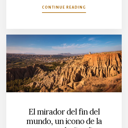
ACERCA
CONTINUE READING
DE
EXPLORANDO
EL
NEGRATÍN:
EL
GEOPARQUE
DE
GRANADA
DESDE
UN
KAYAK.
El mirador del fin del
mundo, un icono de la